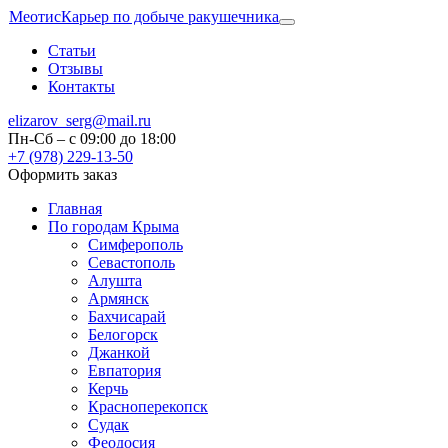
Меотис
Карьер по добыче ракушечника
Статьи
Отзывы
Контакты
elizarov_serg@mail.ru
Пн-Сб – с 09:00 до 18:00
+7 (978) 229-13-50
Оформить заказ
Главная
По городам Крыма
Симферополь
Севастополь
Алушта
Армянск
Бахчисарай
Белогорск
Джанкой
Евпатория
Керчь
Красноперекопск
Судак
Феодосия