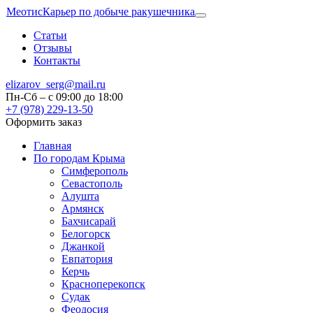
Меотис
Карьер по добыче ракушечника
Статьи
Отзывы
Контакты
elizarov_serg@mail.ru
Пн-Сб – с 09:00 до 18:00
+7 (978) 229-13-50
Оформить заказ
Главная
По городам Крыма
Симферополь
Севастополь
Алушта
Армянск
Бахчисарай
Белогорск
Джанкой
Евпатория
Керчь
Красноперекопск
Судак
Феодосия